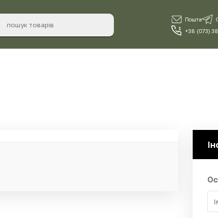
Пошта
+38 (073) 3
Ін
Ос