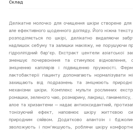
Склад
Делікатне молочко для очищення шкіри створене для 
але ефективного щоденного догляду. Його ніжна тексту
розподіляється по шкірі, делікатно видаляючи забр
надлишок себуму та залишки макіяжу, не порушуючи п
гідроліпідний бар’єр. Екстракт центели азіатської за
зменшує почервоніння та стимулює відновлення, с
зміцненню капілярів і підвищенню пружності. Ферм
лактобактерії гіацинту допомагають нормалізувати мі
захищають від подразнень та зміцнюють природні 
механізми шкіри. Комплекс мульти рослинних екст
ромашки, зеленого чаю, розмарину, лакриці, гамамелісу,
алое та хризантеми — надає антиоксидантний, протизап
тонізуючий ефект, наповнює шкіру життєвою с
природним сяйвом. Додатково алантоїн і бджолин
зволожують і пом’якшують, роблячи шкіру комфортн