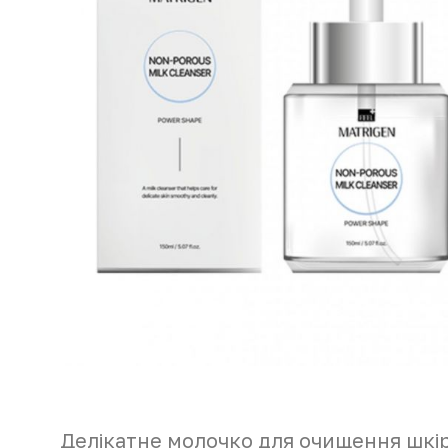
Делікатне молочко для очищення шкір