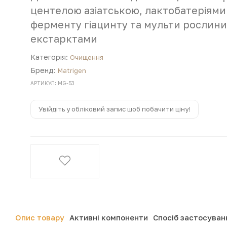
центелою азіатською, лактобатеріями
ферменту гіацинту та мульти рослин
екстарктами
Категорія:
Очищення
Бренд:
Matrigen
АРТИКУЛ: MG-53
Увійдіть у обліковий запис щоб побачити ціну!
Опис товару
Активні компоненти
Спосіб застосуван