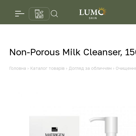
Non-Porous Milk Cleanser, 1
Головна
›
Каталог товарів
›
Догляд за обличчям
›
Очищенн