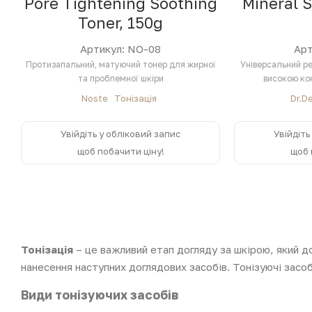
Pore Tightening Soothing
Mineral S
Toner, 150g
Артикул: NO-08
Арт
Протизапальний, матуючий тонер для жирної
Універсальний ре
та проблемної шкіри
високою ко
Noste
Тонізація
Dr.D
Увійдіть у обліковий запис
Увійдіть
щоб побачити ціну!
щоб 
Тонізація
– це важливий етап догляду за шкірою, який д
нанесення наступних доглядових засобів. Тонізуючі зас
Види тонізуючих засобів