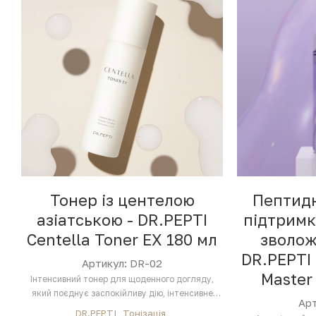
Тонер із центелою
Пептидн
азіатською - DR.PEPTI
підтримк
Centella Toner EX 180 мл
зволож
DR.PEPTI
Артикул: DR-02
Master
Інтенсивний тонер для щоденного догляду,
який поєднує заспокійливу дію, інтенсивне
Арт
зволоження та…
DR.PEPTI
Тонізація