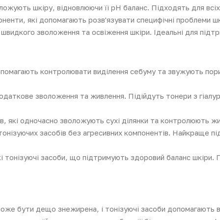
ложують шкіру, відновлюючи її pH баланс. Підходять для всіх 
ненти, які допомагають розв'язувати специфічні проблеми шкі
 швидкого зволоження та освіження шкіри. Ідеальні для підт
опомагають контролювати виділення себуму та звужують пор
одаткове зволоження та живлення. Підійдуть тонери з гіал
в, які одночасно зволожують сухі ділянки та контролюють жир
тонізуючих засобів без агресивних компонентів. Найкраще п
тонізуючі засоби, що підтримують здоровий баланс шкіри. П
оже бути дещо знежирена, і тонізуючі засоби допомагають в