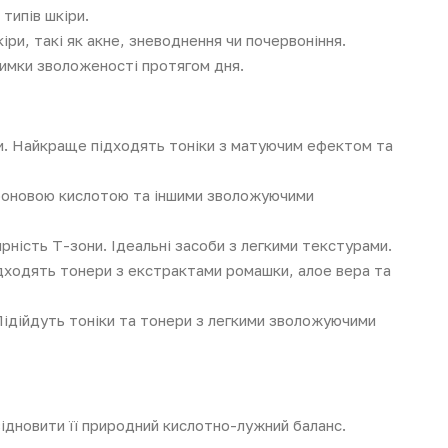
типів шкіри.
ри, такі як акне, зневоднення чи почервоніння.
римки зволоженості протягом дня.
и. Найкраще підходять тоніки з матуючим ефектом та
уроновою кислотою та іншими зволожуючими
ність Т-зони. Ідеальні засоби з легкими текстурами.
ідходять тонери з екстрактами ромашки, алое вера та
ідійдуть тоніки та тонери з легкими зволожуючими
ідновити її природний кислотно-лужний баланс.