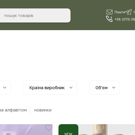
Пошта
+38 (073) 3
Країна виробник
Об'єм
за алфавiтом
новинки