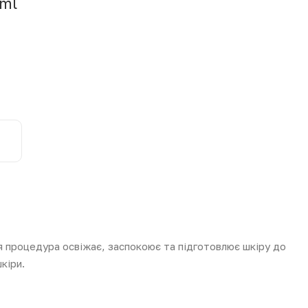
0ml
Ця процедура освіжає, заспокоює та підготовлює шкіру до
кіри.