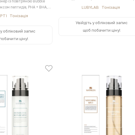
онер із повітряною Bubble
заспокоєння та…
ксом пептидів, PHA + BHA,
LUBYLAB
Тонізація
рамідами та…
EPTI
Тонізація
Увійдіть у обліковий запис
щоб побачити ціну!
 у обліковий запис
побачити ціну!