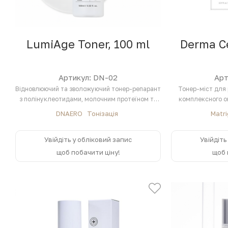
LumiAge Toner, 100 ml
Derma Ce
Артикул: DN-02
Арт
Відновлюючий та зволожуючий тонер-репарант
Тонер-міст для 
з полінуклеотидами, молочним протеїном та
комплексного о
пептидами
глік
DNAERO
Тонізація
Matr
Увійдіть у обліковий запис
Увійдіть
щоб побачити ціну!
щоб 