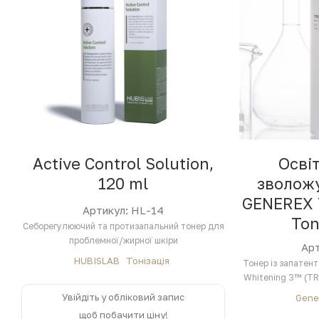
Active Control Solution,
Осві
120 ml
зволожу
GENEREX 
Артикул: HL-14
Ton
Себорегулюючий та протизапальний тонер для
проблемної/жирної шкіри
Арт
HUBISLAB
Тонізація
Тонер із запатен
Whitening 3™ (TR
б
Увійдіть у обліковий запис
Gene
щоб побачити ціну!