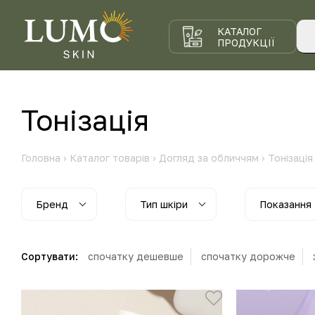
КАТАЛОГ
ПРОДУКЦІЇ
Тонізація
Головна
›
Каталог товарів
›
Догляд за обличчям
›
Тонізація
Бренд
Тип шкіри
Показання
Сортувати:
спочатку дешевше
спочатку дорожче