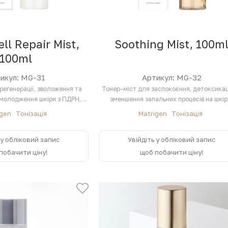
ll Repair Mist,
Soothing Mist, 100m
100ml
икул: MG-31
Артикул: MG-32
регенерації, зволоження та
Тонер-міст для заспокоєння, детоксикац
молодження шкіри з ПДРН,
зменшення запальних процесів на шкірі
опротеїном та…
екстрактом…
igen
Тонізація
Matrigen
Тонізація
 у обліковий запис
Увійдіть у обліковий запис
побачити ціну!
щоб побачити ціну!