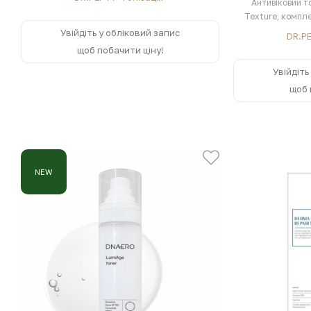
Антивіковий т
Texture, компле
це
Увійдіть у обліковий запис
DR.P
щоб побачити ціну!
Увійдіть
щоб 