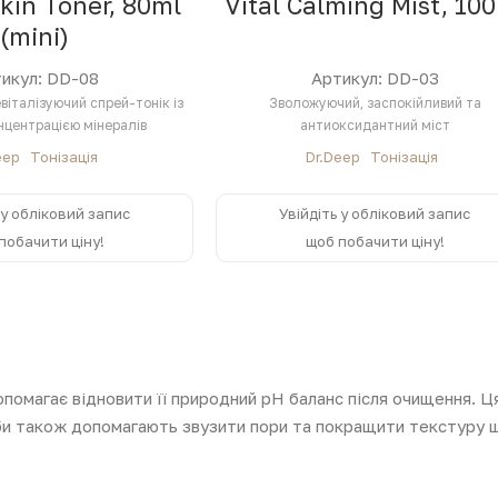
kin Toner, 80ml
Vital Calming Mist, 10
(mini)
икул: DD-08
Артикул: DD-03
віталізуючий спрей-тонік із
Зволожуючий, заспокійливий та
нцентрацією мінералів
антиоксидантний міст
eep
Тонізація
Dr.Deep
Тонізація
 у обліковий запис
Увійдіть у обліковий запис
побачити ціну!
щоб побачити ціну!
опомагає відновити її природний pH баланс після очищення. 
оби також допомагають звузити пори та покращити текстуру ш