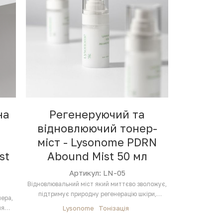
на
Регенеруючий та
відновлюючий тонер-
міст - Lysonome PDRN
st
Abound Mist 50 мл
Артикул: LN-05
Відновлювальний міст який миттєво зволожує,
підтримує природну регенерацію шкіри,
нера,
покращує її…
ля
Lysonome
Тонізація