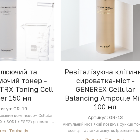
тлюючий та
Ревіталізуюча клітин
ючий тонер -
сироватка-міст -
TRX Toning Cell
GENEREX Cellular
er 150 мл
Balancing Ampoule Mi
100 мл
икул: GR-19
тованим комплексом Cellular
Артикул: GR-13
X + SOD1 + FGF2) допомагає
Ампульний міст який поєднує функції то
оротися з…
rex
Тонізація
есенції та легкої ампули. Ідеальний д
чутливої шкіри…
Generex
Тонізація