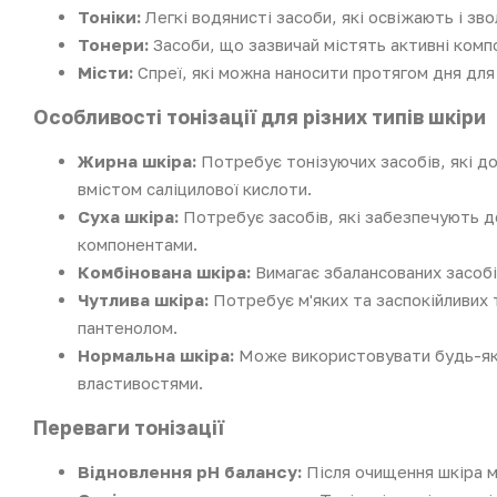
Тоніки:
Легкі водянисті засоби, які освіжають і зво
Тонери:
Засоби, що зазвичай містять активні компо
Місти:
Спреї, які можна наносити протягом дня для
Особливості тонізації для різних типів шкіри
Жирна шкіра:
Потребує тонізуючих засобів, які д
вмістом саліцилової кислоти.
Суха шкіра:
Потребує засобів, які забезпечують д
компонентами.
Комбінована шкіра:
Вимагає збалансованих засобі
Чутлива шкіра:
Потребує м'яких та заспокійливих 
пантенолом.
Нормальна шкіра:
Може використовувати будь-які 
властивостями.
Переваги тонізації
Відновлення pH балансу:
Після очищення шкіра м