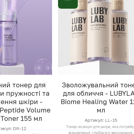
ий тонер для
Зволожувальний тон
и пружності та
для обличчя - LUBYL
ення шкіри -
Biome Healing Water 1
 Peptide Volume
мл
 Toner 155 мл
Артикул: LL-15
Тонер-есенція для шкіри, яка потреб
икул: DR-12
відновлення, глибокого зволоження,